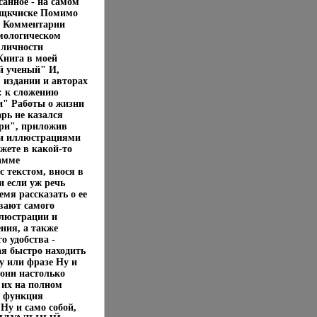
анное - на самом
дбсщкчиске Помимо
й Комментарии
мологическом
 личности
Книга в моей
й ученый" И,
 издании и авторах
: к сложению
и" Работы о жизни
рь не казался
ери", приложив
ми иллюстрациями
жете в какой-то
амме
 текстом, внося в
если уж речь
емя рассказать о ее
ивают самого
ллюстрации и
ния, а также
о удобства -
я быстро находить
у или фразе Ну и
 они настолько
 их на полном
: функция
Ну и само собой,