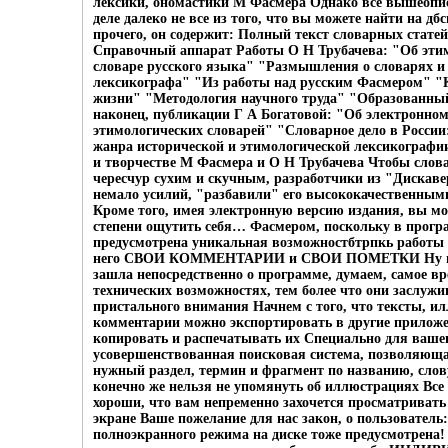
лексики, ономастики М Фасмера Однако все вышеопис
деле далеко не все из того, что вы можете найти на 
прочего, он содержит: Полный текст словарных стате
Справочный аппарат Работы О Н Трубачева: "Об эти
словаре русского языка" "Размышления о словарях и
лексикографа" "Из работы над русским Фасмером" "
жизни" "Методология научного труда" "Образованны
наконец, публикации Г А Богатовой: "Об электронном
этимологических словарей" "Словарное дело в России
жанра исторической и этимологической лексикографи
и творчестве М Фасмера и О Н Трубачева Чтобы слова
чересчур сухим и скучным, разработчики из "Дискав
немало усилий, "разбавили" его высококачественны
Кроме того, имея электронную версию издания, вы мо
степени ощутить себя… Фасмером, поскольку в прогр
предусмотрена уникальная возможностбтрпкь работы с
него СВОИ КОММЕНТАРИИ и СВОИ ПОМЕТКИ Ну и 
зашла непосредственно о программе, думаем, самое вр
технических возможностях, тем более что они заслуж
пристального внимания Начнем с того, что тексты, и
комментарии можно экспортировать в другие приложе
копировать и распечатывать их Специально для вашег
усовершенствованная поисковая система, позволяюща
нужный раздел, термин и фрагмент по названию, слов
конечно же нельзя не упомянуть об иллюстрациях Все
хороши, что вам непременно захочется просматривать
экране Ваше пожелание для нас закон, о пользователь
полноэкранного режима на диске тоже предусмотрена! 