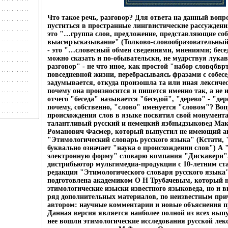
Что такое речь, разговор? Для ответа на данный вопр
пуститься в пространные лингвистические рассуждения
это "…группа слов, предложение, представляющие соб
выасмръсказывание" (Толково-словообразовательный 
- это "…словесный обмен сведениями, мнениями; бесе
можно сказать и по-обывательски, не мудрствуя лукав
разговор" - не что иное, как простой "набор словqбвр
повседневной жизни, перебрасываясь фразами с собес
задумывается, откуда произошла та или иная лексиче
почему она произносится и пишется именно так, а не 
отчего "беседа" называется "беседой", "дерево" - "де
почему, собственно, "слово" именуется "словом"? Воп
происхождения слов в языке посвятил свой монумент
талантливый русский и немецкий язбныдзыковед Ма
Романович Фасмер, который выпустил не имеющий ан
"Этимологический словарь русского языка" (Кстати,
буквально означает "наука о происхождении слов") А 
электронную форму" словарю компания "Дискавери",
дистрибьютор мультимедиа-продукции с 10-летним с
редакция "Этимологического словаря русского язык
подготовлена академиком О Н Трубачевым, который н
этимологические изыски известного языковеда, но и 
ряд дополнительных материалов, по неизвестным при
автором: научные комментарии и новые объяснения п
Данная версия является наиболее полной из всех вып
нее вошли этимологические исследования русской лек