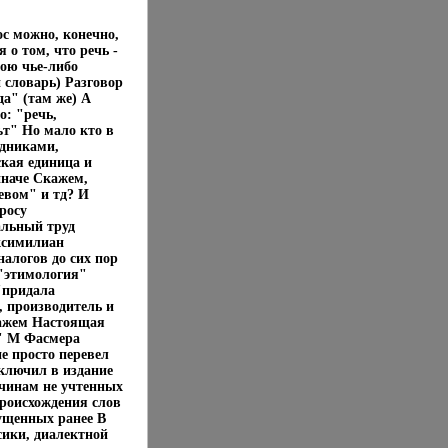
ос можно, конечно,
 о том, что речь -
ою чье-либо
словарь) Разговор
да" (там же) А
о: "речь,
ът" Но мало кто в
едниками,
ская единица и
иначе Скажем,
ревом" и тд? И
росу
альный труд
ксимилиан
алогов до сих пор
 "этимология"
"придала
 производитель и
тажем Настоящая
а" М Фасмера
е просто перевел
включил в издание
чинам не учтенных
роисхождения слов
ущенных ранее В
сики, диалектной