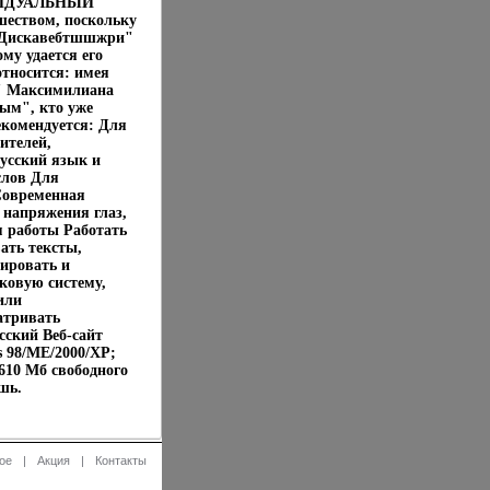
ДИВИДУАЛЬНЫЙ
еством, поскольку
 "Дискавебтшшжри"
му удается его
относится: имея
а" Максимилиана
ым", кто уже
екомендуется: Для
ителей,
русский язык и
слов Для
Современная
 напряжения глаз,
м работы Работать
ать тексты,
ировать и
ковую систему,
или
атривать
сский Веб-сайт
 98/ME/2000/XP;
610 Мб свободного
шь.
ое
|
Акция
|
Контакты