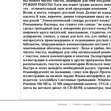
вы можете читать тексты, подбирая для себя ИН
РЕЖИМ РАБОТЫ Хотя последнее трудно назвать новш
это - отличительный знак всей продукции компании
Велик и могуч, говорят, русский язык Далеко не каждо
одолеть К вам, впрочем, данное утверждение вряд ли 
под рукой "Этимологический словарь русского язык
Романовича Фасмера, вы станете тем самым "не кажд
сделал громадный шаг к покорению русского языка Р
широкого круга читателей: школьников, студентов, уч
аспирантов, ученых, а также для всех тех, кто любит 
интересуется происхождением и толкованием русских 
библиотек, оборудованных компьютерными местами 
многооконная оболочка позволяет: Легко и удобно, без
читать тексты, подбирая для себя оптимальный режи
с текстом, внося комментарии и пометки Экспортиров
иллюстрации и комментарии в другие программы Коп
распечатывать тексты и комментарии Используя поис
быстро и легко находить необходимый раздел, термин 
бтьшюфрагмент по названию, слову или фразе Просм
иллюстрации на полном экране Языки интерфейса: ру
издателя: wwwiddkru Системные требования: Windows
Pentium 166 МГц; 32 Мб оперативной памяти; SVGA; 
места на жестком диске; 4х CD-ROM; клавиатура; мы
Начало
|
Новые товары
|
Специальн