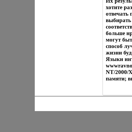
Их резуль
хотите ра
отвечать 
выбирать 
соответст
больше нр
могут быт
способ лу
жизни буд
Языки инт
wwwravno
NT/2000/X
памяти; 