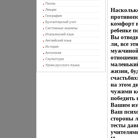
Пазлы
Наскольк
Лекции
противопо
География
Бухгалтерский учет
комфорт в
Системные анализы
ребенке п
Итальянский язык
Вы отводи
Английский язык
ли, все э
История
мужчиной 
Антология
отношения
Скульптура
маленький
Уроки русского языка
жизни, бу
счастьбвх
на этом д
чужими ко
победить 
Вашим из
Ваш психо
стороны 
тесты дав
учителями