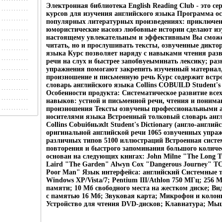
Электронная библиотека English Reading Club - это 
курсов для изучения английского языка Программа о
популярных литературных произведениях: приключен
юмористические иасояэ любовные истории сделают из
настоящему увлекательным и эффективным Вы сможе
читать, но и прослушивать тексты, озвученные дикто
языка Курс позволяет наряду с навыками чтения раз
речи на слух и быстрее запобвуеыминать лексику; ра
упражнения помогают закрепить изученный материал
произношение и письменную речь Курс содержит вст
словарь английского языка Collins COBUILD Student's 
Особенности продукта: Систематическое развитие все
навыков: устной и письменной речи, чтения и пониман
произношения Тексты озвучены профессиональными а
носителями языка Встроенный толковый словарь анг
Collins Cobuiбньэхlt Student's Dictionary (англо-англий
оригинальной английской речи 1065 озвученных упра
различных типов 5100 иллюстраций Встроенная сист
повторения и быстрого запоминания большого количе
основан на следующих книгах: John Milne "The Long Tu
Laird "The Garden" Alwyn Cox "Dangerous Journey" T
Poor Man" Язык интерфейса: английский Системные 
Windows XP/Vista/7; Pentium III/Athlon 750 МГц; 256 
памяти; 10 Мб свободного места на жестком диске; Ви
с памятью 16 Мб; Звуковая карта; Микрофон и колон
Устройство для чтения DVD-дисков; Клавиатура; Мы