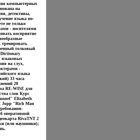
серия компьютерных
снована на
ия, детективы,
учение языка по-
те не только
рами - носителями
вивать восприятие
знообразные
, тренировать
роенный толковый
Dictionary
х языковых
ия на слух,
ктерами -
лийского языка
ский) 33 часа
жнений 20
ема RE-WISE для
ства слов Курс
nnel" Elizabeth
C Jupp "Rich Man
требования:
Мб оперативной
деокарта RivaTNT 2
ки (или наушники);
шь.