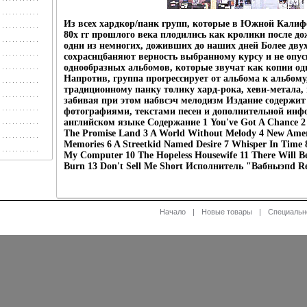
Из всех хардкор/панк групп, которые в Южной Калиф
80х гг прошлого века плодились как кролики после до
одни из немногих, доживших до наших дней Более дву
сохраснцбаняют верность выбранному курсу и не опу
однообразных альбомов, которые звучат как копии од
Напротив, группа прогрессирует от альбома к альбому
традиционному панку толику хард-рока, хеви-метала, 
забивая при этом набвсэч мелодизм Издание содержит 
фотографиями, текстами песен и дополнительной инф
английском языке Содержание 1 You've Got A Chance 2 
The Promise Land 3 A World Without Melody 4 New Amer
Memories 6 A Streetkid Named Desire 7 Whisper In Time 8 
My Computer 10 The Hopeless Housewife 11 There Will Be
Burn 13 Don't Sell Me Short Исполнитель "Baбныэпd Re
Начало
|
Новые товары
|
Специальн