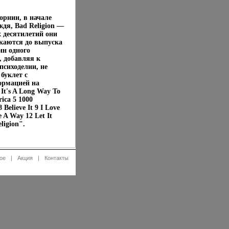
орнии, в начале
ждя, Bad Religion —
х десятилетий они
скаются до выпуска
ин одного
, добавляя к
психоделии, не
буклет с
ормацией на
It's A Long Way To
ica 5 1000
Believe It 9 I Love
 A Way 12 Let It
ligion".
ое
|
Акция
|
Контакты