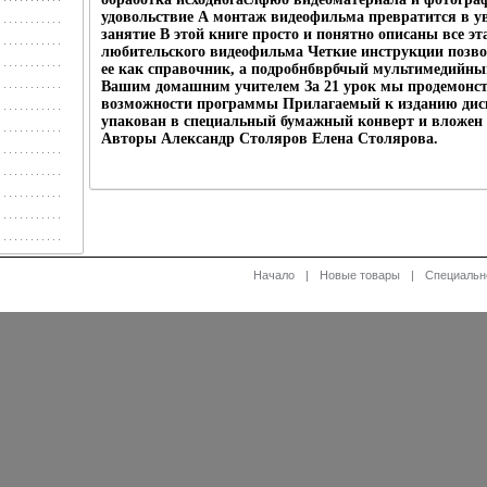
удовольствие А монтаж видеофильма превратится в у
занятие В этой книге просто и понятно описаны все э
любительского видеофильма Четкие инструкции позв
ее как справочник, а подробнбврбчый мультимедийный
Вашим домашним учителем За 21 урок мы продемонс
возможности программы Прилагаемый к изданию ди
упакован в специальный бумажный конверт и вложен
Авторы Александр Столяров Елена Столярова.
Начало
|
Новые товары
|
Специальн