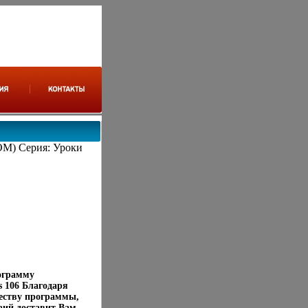
OM) Серия: Уроки
ограмму
s 106 Благодаря
еству программы,
фий доставит Вам