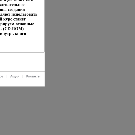
влекательное
тапы создания
оляют использовать
 курс станет
трируем основные
ск (CD-ROM)
 внутрь книги
ое
|
Акция
|
Контакты