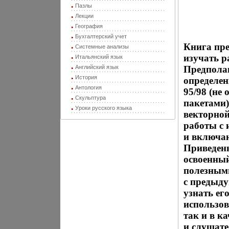
Пазлы
Лекции
География
Бухгалтерский учет
Книга пре
Системные анализы
изучать р
Итальянский язык
Английский язык
Предполаг
История
определе
Антология
95/98 (не
Скульптура
пакетами)
Уроки русского языка
векторной
работы с 
и включа
Приведен
освоенны
полезным
с предыду
узнать ег
использов
так и в к
и слушат