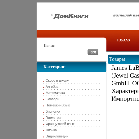
Поиск:
Товары
James LaB
Категории:
(Jewel Ca
Скоро в школу
GmbH, ОО
Алгебра
Характери
Математика
Импортно
Словари
Немецкий язык
Биология
Геометрия
Французский язык
Физика
Энциклопедии