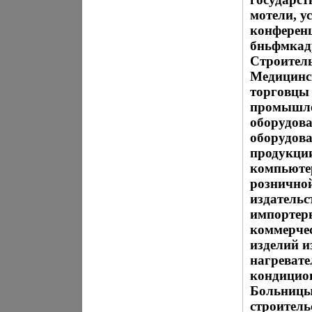
мотели, у
конферен
бньфмкадр
Строитель
Медицинс
торговцы
промышле
оборудова
оборудова
продукци
компьюте
розничной
издательс
импортер
коммерчес
изделий и
нагревате
кондицион
Больницы
строитель