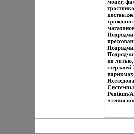
монет, фи
тростник
поставля
гражданск
магазино
Подрядчик
прессован
Подрядчи
Подрядчи
по литью,
стержней
парикмах
Исследова
Системные
Pentium/A
чтения к