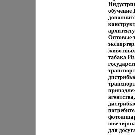
Индустрия
обучение 
дополнит
конструкт
архитекту
Оптовые 
экспортер
животных 
табака Из
государс
транспор
дистрибь
транспорт
принадлеж
агентства
дистрибь
потребите
фотоаппар
ювелирных
для досуг