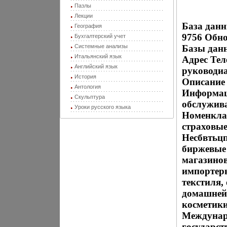
Пазлы
Лекции
База данн
География
9756 Обно
Бухгалтерский учет
Системные анализы
Базы дан
Итальянский язык
Адрес Тел
Английский язык
руководи
История
Описание 
Антология
Информац
Скульптура
обслужив
Уроки русского языка
Номенкла
страховые
Несбвтьц
биржевые
магазино
импортеры
текстиля,
домашней 
косметики
Междунар
государст