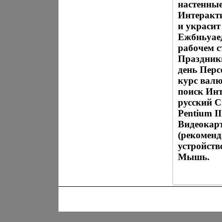
настенные
Интеракт
и украсит
Ежбньуаед
рабочем с
Праздник
день Пер
курс вал
поиск Инт
русский С
Pentium I
Видеокарт
(рекоменд
устройств
Мышь.