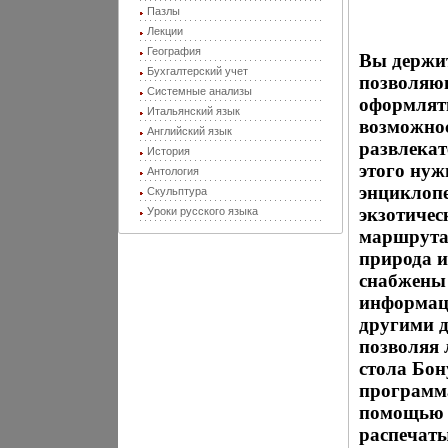
Пазлы
Лекции
География
Вы держит
Бухгалтерский учет
позволяю
Системные анализы
оформлять
Итальянский язык
возможнос
Английский язык
развлекат
История
этого нуж
Антология
энциклопе
Скульптура
экзотичес
Уроки русского языка
маршрутах
природа и
снабжены
информаци
другими д
позволяя 
стола Бон
программ
помощью в
распечат