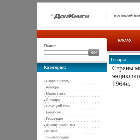
Поиск:
Товары
Страны м
Категории:
энциклоп
Скоро в школу
1964c.
Алгебра
Математика
Словари
Немецкий язык
Биология
Геометрия
Французский язык
Физика
Энциклопедии