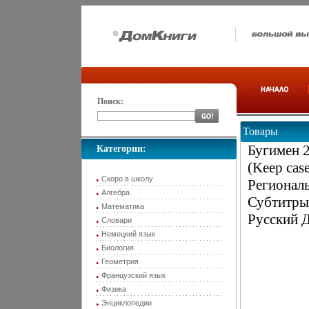
Поиск:
Товары
Бугимен 
Категории:
(Keep ca
Скоро в школу
Региональ
Алгебра
Субтитры
Математика
Русский 
Словари
Немецкий язык
Биология
Геометрия
Французский язык
Физика
Энциклопедии