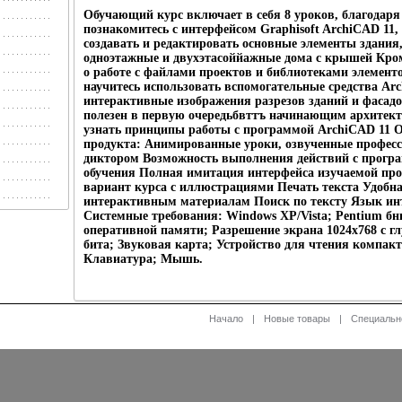
Обучающий курс включает в себя 8 уроков, благодар
познакомитесь с интерфейсом Graphisoft ArchiCAD 11,
создавать и редактировать основные элементы здания
одноэтажные и двухэтасоййажные дома с крышей Кром
о работе с файлами проектов и библиотеками элемент
научитесь использовать вспомогательные средства Arc
интерактивные изображения разрезов зданий и фасадов
полезен в первую очередьбвттъ начинающим архите
узнать принципы работы с программой ArchiCAD 11 О
продукта: Анимированные уроки, озвученные профе
диктором Возможность выполнения действий с програ
обучения Полная имитация интерфейса изучаемой пр
вариант курса с иллюстрациями Печать текста Удобн
интерактивным материалам Поиск по тексту Язык ин
Системные требования: Windows XP/Vista; Pentium бнь
оперативной памяти; Разрешение экрана 1024х768 с гл
бита; Звуковая карта; Устройство для чтения компакт
Клавиатура; Мышь.
Начало
|
Новые товары
|
Специальн