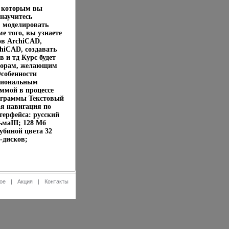
я которым вы
 научитесь
, моделировать
е того, вы узнаете
ов ArchiCAD,
hiCAD, создавать
 и тд Курс будет
кторам, желающим
собенности
ссиональным
ммой в процессе
ограммы Текстовый
ая навигация по
терфейса: русский
маIII; 128 Мб
убиной цвета 32
-дисков;
ое
|
Акция
|
Контакты