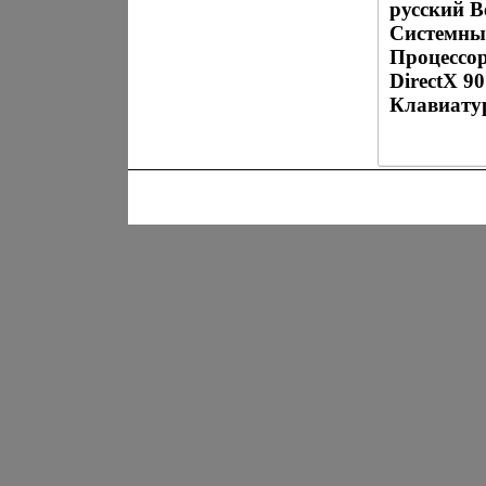
русский В
Системные
Процессор
DirectX 9
Клавиату