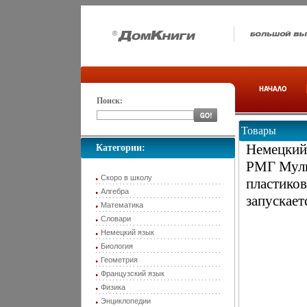
Поиск:
Товары
Немецкий 
Категории:
РМГ Муль
Скоро в школу
пластиков
Алгебра
запускает
Математика
Словари
Немецкий язык
Биология
Геометрия
Французский язык
Физика
Энциклопедии