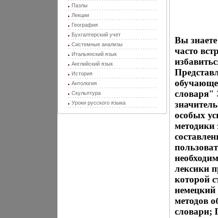
Пазлы
Лекции
География
Бухгалтерский учет
Вы знаете
Системные анализы
часто вст
Итальянский язык
избавитьс
Английский язык
Представ
История
обучающе
Антология
словаря" 
Скульптура
значитель
Уроки русского языка
особых у
методики 
составлен
пользоват
необходим
лексики п
которой с
немецкий 
методов о
словари; 