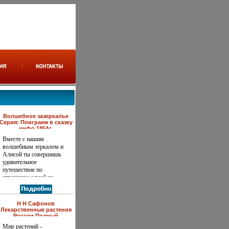
Волшебное зазеркалье
Серия: Поиграем в сказку
инфо 1854c.
Вместе с нашим
волшебным зеркалом и
Алисой ты совершишь
удивительное
путешествие по
страницам одной из
самых любимых детьми
и взрослыми сказок,
которую написал более
Н Н Сафонов
ста лет назад английский
Лекарственные растения
математик Льюис
России Полный
справочник-атлас
Кэасоперолл Благодаря
Мир растений -
Компьютерная