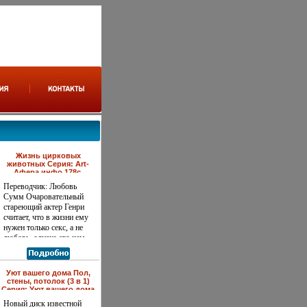
Жизнь цирковых
животных Серия: Art-
Афера инфо 178c.
Переводчик: Любовь
Сумм Очаровательный
стареющий актер Генри
считает, что в жизни ему
нужен только секс, а не
любовь, однако его чем-
то привлекает юный
Тоби, который едва
оправился после разрыва
Уют вашего дома Пол,
с преуасмшчспевающим
стены, потолок (3 в 1)
драматургом Калебом,
Серия: Уют вашего дома
инфо 181c.
чья сестра Джессика
Новый диск известной